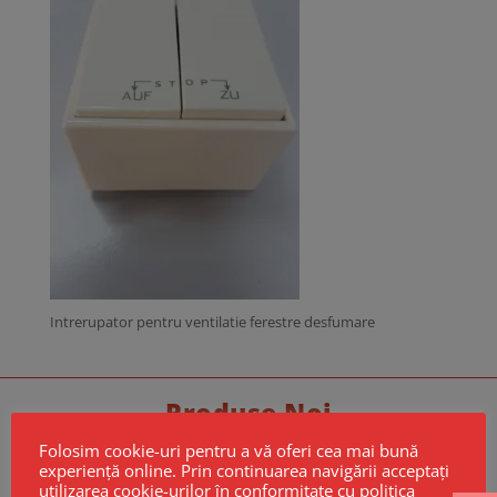
Intrerupator pentru ventilatie ferestre desfumare
Produse Noi
Folosim cookie-uri pentru a vă oferi cea mai bună
experiență online. Prin continuarea navigării acceptați
utilizarea cookie-urilor în conformitate cu politica