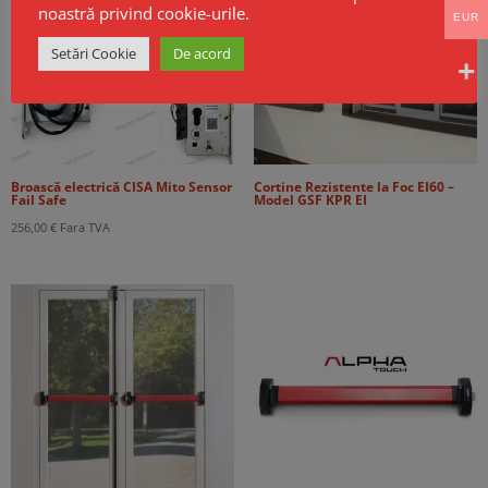
noastră privind cookie-urile.
EUR
Setări Cookie
De acord
Broască electrică CISA Mito Sensor
Cortine Rezistente la Foc EI60 –
Fail Safe
Model GSF KPR EI
256,00
€
Fara TVA