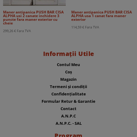
Maner antipanica PUSH BAR CISA
Maner antipanica PUSH BAR CISA
ALPHA usi 2 canate inchidere 3
ALPHA usa 1 canat fara maner
puncte fara maner exterior cu
exterior
cheie
114,59
€
Fara TVA
299,26
€
Fara TVA
Informații Utile
Contul Meu
Coș
Magazin
Termeni și condiții
Confidențialitate
Formular Retur & Garantie
Contact
A.N.P.C
A.N.P.C. - SAL
Program