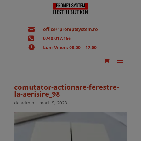

office@promptsystem.ro

0740.017.156

Luni-Vineri: 08:00 – 17:00
comutator-actionare-ferestre-
la-aerisire_98
de
admin
|
mart. 5, 2023