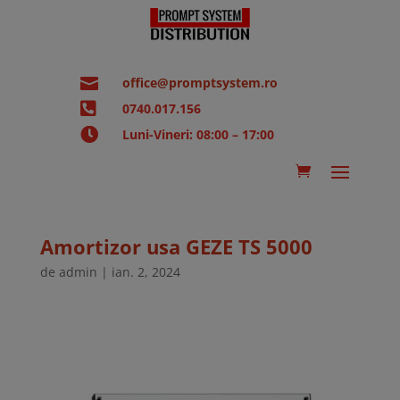

office@promptsystem.ro

0740.017.156

Luni-Vineri: 08:00 – 17:00
Amortizor usa GEZE TS 5000
de
admin
|
ian. 2, 2024