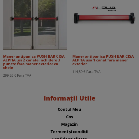
Maner antipanica PUSH BAR CISA
Maner antipanica PUSH BAR CISA
ALPHA usi 2 canate inchidere 3
ALPHA usa 1 canat fara maner
puncte fara maner exterior cu
exterior
cheie
114,59
€
Fara TVA
299,26
€
Fara TVA
Informații Utile
Contul Meu
Coș
Magazin
Termeni și condiții