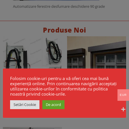
Automatizare ferestre desfumare deschidere 90 grade
Produse Noi
Folosim cookie-uri pentru a vă oferi cea mai bună
experiență online. Prin continuarea navigării acceptați
utilizarea cookie-urilor în conformitate cu politica
noastră privind cookie-urile.
EUR
Broască electrică CISA Mito Sensor
Cortine Rezistente la Foc EI60 –
Setări Cookie
De acord
Fail Safe
Model GSF KPR EI
256,00
€
Fara TVA