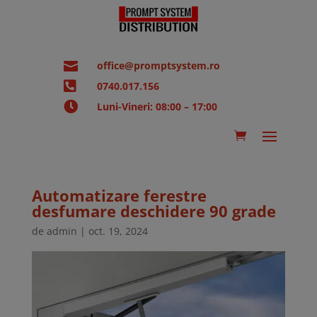

office@promptsystem.ro

0740.017.156

Luni-Vineri: 08:00 – 17:00
Automatizare ferestre
desfumare deschidere 90 grade
de
admin
|
oct. 19, 2024