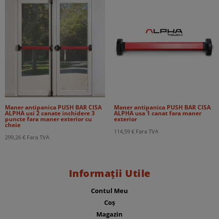
Maner antipanica PUSH BAR CISA
Maner antipanica PUSH BAR CISA
ALPHA usi 2 canate inchidere 3
ALPHA usa 1 canat fara maner
puncte fara maner exterior cu
exterior
cheie
114,59
€
Fara TVA
299,26
€
Fara TVA
Informații Utile
Contul Meu
Coș
Magazin