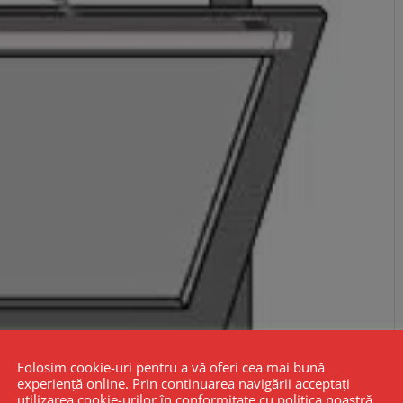
Folosim cookie-uri pentru a vă oferi cea mai bună
experiență online. Prin continuarea navigării acceptați
utilizarea cookie-urilor în conformitate cu politica noastră