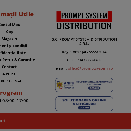
rmații Utile
Contul Meu
Coș
Magazin
S.C. PROMPT SYSTEM DISTRIBUTION
S.R.L.
eni și condiții
Reg. Com.: J40/6555/2014
fidențialitate
r Retur & Garantie
C.U.I. : RO33234768
Contact
email:
office@promptsystem.ro
A.N.P.C
.N.P.C. - SAL
rogram
i 08:00-17:00
ort