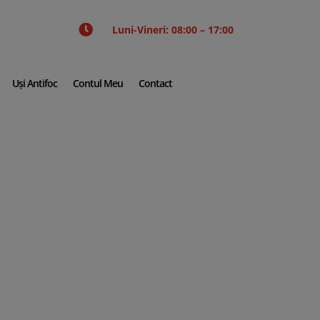

Luni-Vineri: 08:00 – 17:00
Uși Antifoc
Contul Meu
Contact