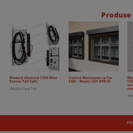
Produse
Broască electrică CISA Mito
Cortine Rezistente la Foc
Ma
Sensor Fail Safe
EI60 – Model GSF KPR EI
CIS
inc
man
256,00
€
Fara TVA
299
PR