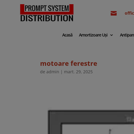

off
Acasă
Amortizoare Uși
Antipan
motoare ferestre
de
admin
|
mart. 29, 2025