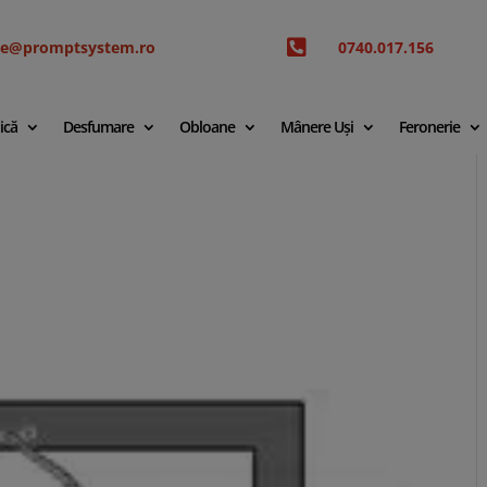

ice@promptsystem.ro
0740.017.156
ică
Desfumare
Obloane
Mânere Uși
Feronerie