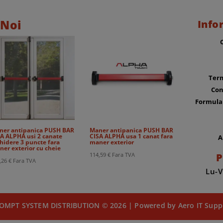
 Noi
Info
Term
Con
Formula
ner antipanica PUSH BAR
Maner antipanica PUSH BAR
A ALPHA usi 2 canate
CISA ALPHA usa 1 canat fara
A
hidere 3 puncte fara
maner exterior
er exterior cu cheie
P
114,59
€
Fara TVA
,26
€
Fara TVA
Lu-V
OMPT SYSTEM DISTRIBUTION © 2026 | Powered by Aero IT Supp