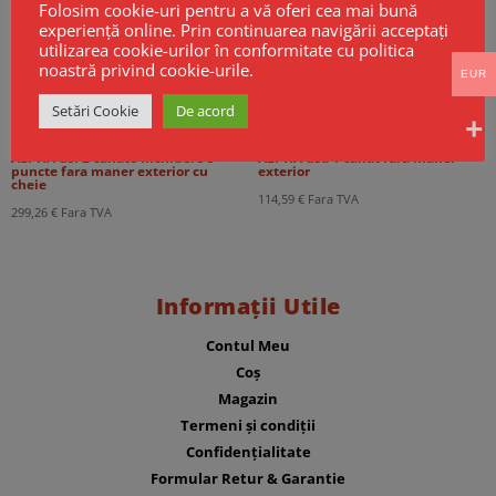
Folosim cookie-uri pentru a vă oferi cea mai bună
experiență online. Prin continuarea navigării acceptați
utilizarea cookie-urilor în conformitate cu politica
noastră privind cookie-urile.
EUR
Setări Cookie
De acord
Maner antipanica PUSH BAR CISA
Maner antipanica PUSH BAR CISA
ALPHA usi 2 canate inchidere 3
ALPHA usa 1 canat fara maner
puncte fara maner exterior cu
exterior
cheie
114,59
€
Fara TVA
299,26
€
Fara TVA
Informații Utile
Contul Meu
Coș
Magazin
Termeni și condiții
Confidențialitate
Formular Retur & Garantie