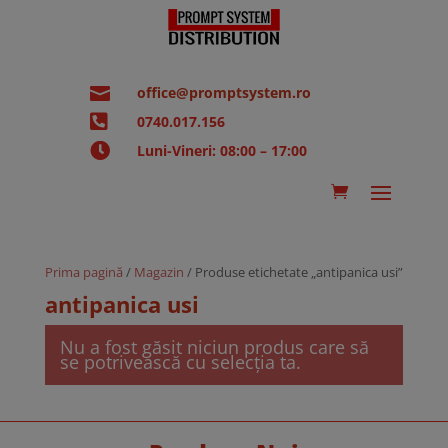

office@promptsystem.ro

0740.017.156

Luni-Vineri: 08:00 – 17:00
Prima pagină
/
Magazin
/ Produse etichetate „antipanica usi”
antipanica usi
Nu a fost găsit niciun produs care să
se potrivească cu selecția ta.