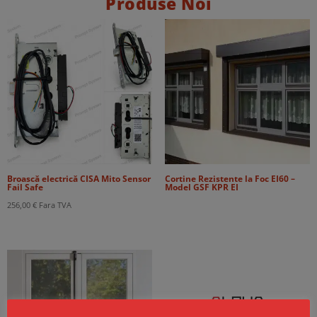
Produse Noi
Broască electrică CISA Mito Sensor
Cortine Rezistente la Foc EI60 –
Fail Safe
Model GSF KPR EI
256,00
€
Fara TVA