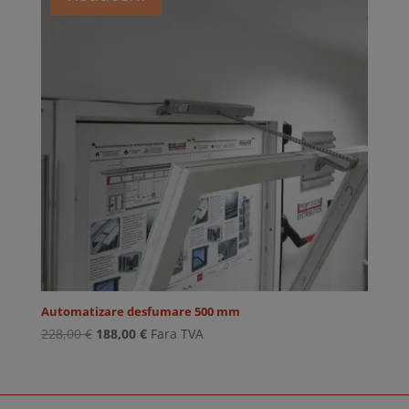
Automatizare desfumare 500 mm
Prețul
Prețul
228,00
€
188,00
€
Fara TVA
inițial
curent
a
este:
fost:
188,00 €.