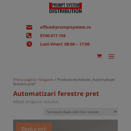

office@promptsystem.ro

0740.017.156

Luni-Vineri: 08:00 – 17:00
Prima pagină
/
Magazin
/ Produse etichetate „Automatizari
ferestre pret”
Automatizari ferestre pret
Afișez singurul rezultat
Reduceri!