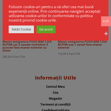
Folosim cookie-uri pentru a vă oferi cea mai bună
experiență online. Prin continuarea navigării acceptați
utilizarea cookie-urilor în conformitate cu politica
noastră privind cookie-urile.
EUR
Setări Cookie
De acord
Maner antipanica PUSH BAR CISA
Maner antipanica PUSH BAR CISA
ALPHA usi 2 canate inchidere 3
ALPHA usa 1 canat fara maner
puncte fara maner exterior cu
exterior
cheie
114,59
€
Fara TVA
299,26
€
Fara TVA
Informații Utile
Contul Meu
Coș
Magazin
Termeni și condiții
Confidențialitate