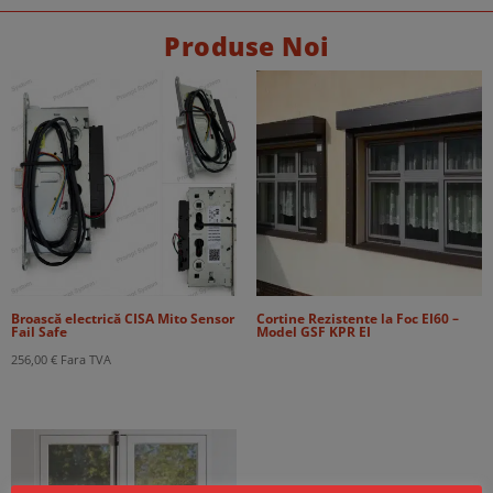
Produse Noi
Broască electrică CISA Mito Sensor
Cortine Rezistente la Foc EI60 –
Fail Safe
Model GSF KPR EI
256,00
€
Fara TVA