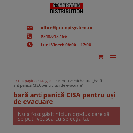

office@promptsystem.ro

0740.017.156

Luni-Vineri: 08:00 – 17:00
Prima pagină
/
Magazin
/ Produse etichetate „bară
antipanică CISA pentru uși de evacuare”
bară antipanică CISA pentru uși
de evacuare
Nu a fost găsit niciun produs care să
se potrivească cu selecția ta.