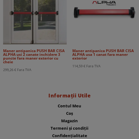
Maner antipanica PUSH BAR CISA
Maner antipanica PUSH BAR CISA
ALPHA usi 2 canate inchidere 3
ALPHA usa 1 canat fara maner
puncte fara maner exterior cu
exterior
cheie
114,59
€
Fara TVA
299,26
€
Fara TVA
Informații Utile
Contul Meu
Coș
Magazin
Termeni și condiții
Confidențialitate