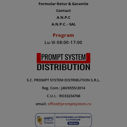
Formular Retur & Garantie
Contact
A.N.P.C
A.N.P.C. - SAL
Program
Lu-Vi 08:00-17:00
S.C. PROMPT SYSTEM DISTRIBUTION S.R.L.
Reg. Com.: J40/6555/2014
C.U.I. : RO33234768
email:
office@promptsystem.ro