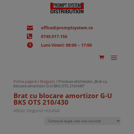

office@promptsystem.ro

0740.017.156

Luni-Vineri: 08:00 – 17:00
Prima pagină
/
Magazin
/ Produse etichetate „Brat cu
blocare amortizor G-U BKS OTS 210/430”
Brat cu blocare amortizor G-U
BKS OTS 210/430
Afișez singurul rezultat