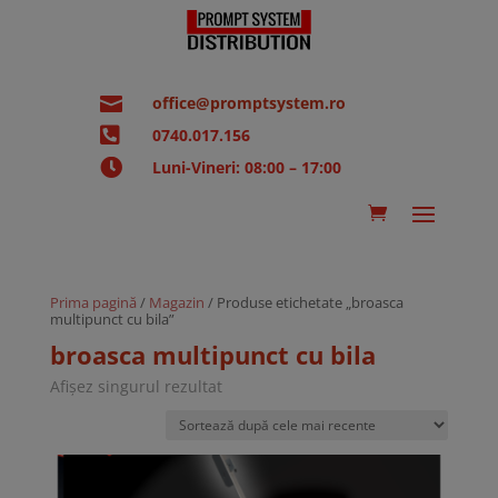

office@promptsystem.ro

0740.017.156

Luni-Vineri: 08:00 – 17:00
Prima pagină
/
Magazin
/ Produse etichetate „broasca
multipunct cu bila”
broasca multipunct cu bila
Afișez singurul rezultat