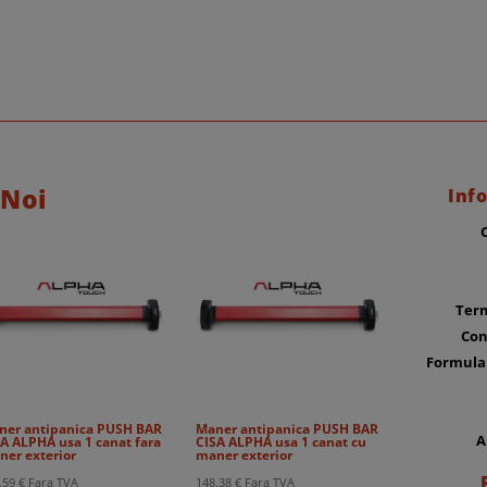
 Noi
Info
Term
Con
Formula
ner antipanica PUSH BAR
Maner antipanica PUSH BAR
A
A ALPHA usa 1 canat fara
CISA ALPHA usa 1 canat cu
ner exterior
maner exterior
,59
€
Fara TVA
148,38
€
Fara TVA