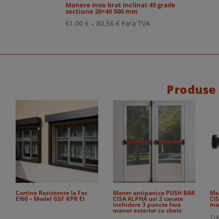
Manere inox brat inclinat 45 grade
sectiune 20×40 500 mm
Interval
61,00
€
–
80,56
€
Fara TVA
de
prețuri:
61,00 €
până
la
Produse
80,56 €
Cortine Rezistente la Foc
Maner antipanica PUSH BAR
Ma
EI60 – Model GSF KPR EI
CISA ALPHA usi 2 canate
CIS
inchidere 3 puncte fara
ma
maner exterior cu cheie
114