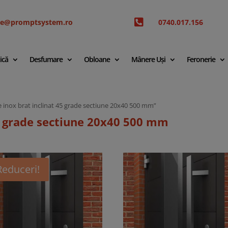

ice@promptsystem.ro
0740.017.156
ică
Desfumare
Obloane
Mânere Uși
Feronerie
 inox brat inclinat 45 grade sectiune 20x40 500 mm”
5 grade sectiune 20x40 500 mm
Reduceri!