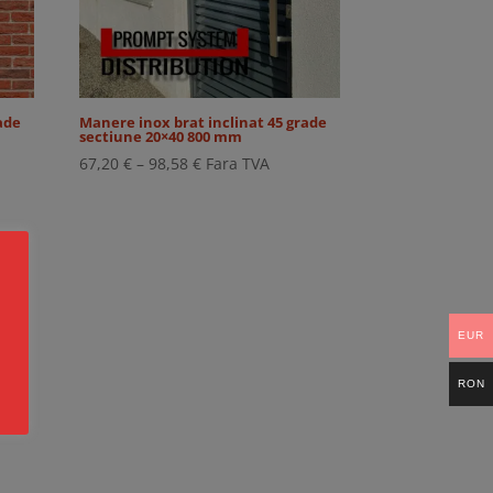
ade
Manere inox brat inclinat 45 grade
sectiune 20×40 800 mm
Interval
67,20
€
–
98,58
€
Fara TVA
de
prețuri:
67,20 €
până
la
98,58 €
EUR
RON