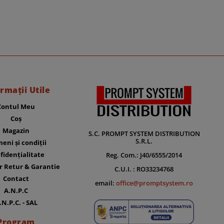
rmații Utile
Contul Meu
Coș
Magazin
S.C. PROMPT SYSTEM DISTRIBUTION
S.R.L.
eni și condiții
fidențialitate
Reg. Com.: J40/6555/2014
r Retur & Garantie
C.U.I. : RO33234768
Contact
email:
office@promptsystem.ro
A.N.P.C
.N.P.C. - SAL
Program