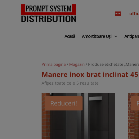

off
Acasă
Amortizoare Uși
Antipan
Prima pagină
/
Magazin
/ Produse etichetate „Manere
Manere inox brat inclinat 4
Sortat
Afișez toate cele 5 rezultate
după
cele
mai
recente
Reduceri!