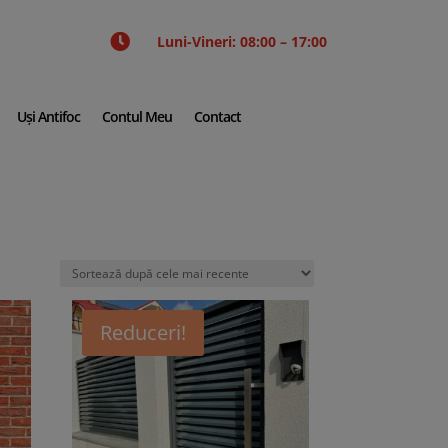

Luni-Vineri: 08:00 – 17:00
Uși Antifoc
Contul Meu
Contact
Reduceri!