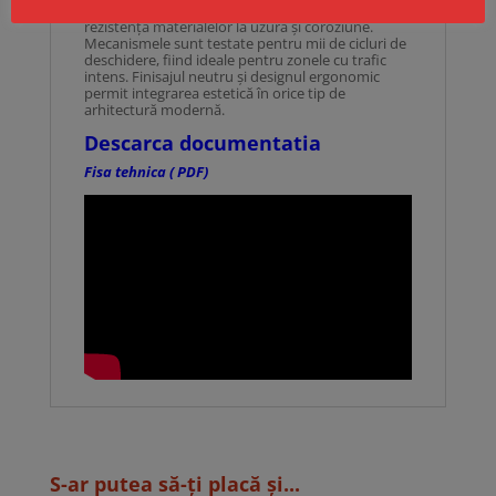
Gama Alpha de la CISA este recunoscută pentru
rezistența materialelor la uzură și coroziune.
Mecanismele sunt testate pentru mii de cicluri de
deschidere, fiind ideale pentru zonele cu trafic
intens. Finisajul neutru și designul ergonomic
permit integrarea estetică în orice tip de
arhitectură modernă.
Descarca documentatia
Fisa tehnica ( PDF)
S-ar putea să-ți placă și...