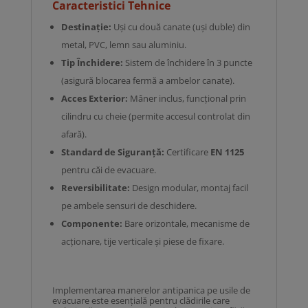
Caracteristici Tehnice
Destinație:
Uși cu două canate (uși duble) din
metal, PVC, lemn sau aluminiu.
Tip Închidere:
Sistem de închidere în 3 puncte
(asigură blocarea fermă a ambelor canate).
Acces Exterior:
Mâner inclus, funcțional prin
cilindru cu cheie (permite accesul controlat din
afară).
Standard de Siguranță:
Certificare
EN 1125
pentru căi de evacuare.
Reversibilitate:
Design modular, montaj facil
pe ambele sensuri de deschidere.
Componente:
Bare orizontale, mecanisme de
acționare, tije verticale și piese de fixare.
Implementarea manerelor antipanica pe usile de
evacuare este esențială pentru clădirile care