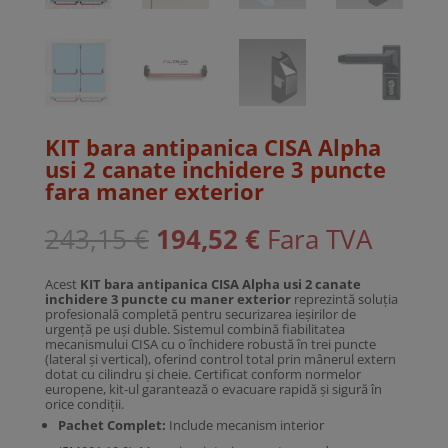
KIT bara antipanica CISA Alpha
usi 2 canate inchidere 3 puncte
fara maner exterior
Prețul
Prețul
243,15
€
194,52
€
Fara TVA
inițial
curent
a
este:
fost:
194,52 €.
Acest
KIT bara antipanica CISA Alpha usi 2 canate
243,15 €.
inchidere 3 puncte cu maner exterior
reprezintă soluția
profesională completă pentru securizarea ieșirilor de
urgență pe uși duble. Sistemul combină fiabilitatea
mecanismului CISA cu o închidere robustă în trei puncte
(lateral și vertical), oferind control total prin mânerul extern
dotat cu cilindru și cheie. Certificat conform normelor
europene, kit-ul garantează o evacuare rapidă și sigură în
orice condiții.
Pachet Complet:
Include mecanism interior