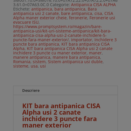
5M001.10.0+5M016.10.0+07A72.22.0+07A72.2.0+07A6
canate
3.61.0+07A63.0C.0
Categorie:
Antipanica CISA ALPHA
inchidere
Etichete:
antipanica
,
bara antipanica
,
Bara
3
antipanica usi 2 canate
,
bare antipanica
,
cisa
,
CISA
puncte
Alpha maner exterior cheie
,
feronerie
,
Feronerie usi
fara
evacuare ISU
,
maner
https://www.promptsystem.ro/magazin/bare-
exterior
antipanica-usi/kit-uri-sisteme-antipanica/kit-bara-
antipanica-cisa-alpha-usi-2-canate-inchidere-5-
puncte-fara-maner-exterior/
,
importator
,
Inchidere 3
puncte bara antipanica
,
KIT bara antipanica CISA
Alpha
,
KIT bara antipanica CISA Alpha usi 2 canate
inchidere 3 puncte cu maner exterior
,
maner
,
manere antipanica
,
manere bara antipanica
,
Romania
,
sistem
,
Sistem antipanica usi duble
,
sisteme
,
usa
,
usi
Descriere
KIT bara antipanica CISA
Alpha usi 2 canate
inchidere 3 puncte fara
maner exterior