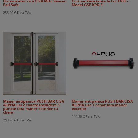
Broască electrică CISA Mito Sensor
Cortine Rezistente la Foc EI60 –
Fail Safe
Model GSF KPR EI
256,00
€
Fara TVA
Maner antipanica PUSH BAR CISA
Maner antipanica PUSH BAR CISA
ALPHA usi 2 canate inchidere 3
ALPHA usa 1 canat fara maner
puncte fara maner exterior cu
exterior
cheie
114,59
€
Fara TVA
299,26
€
Fara TVA