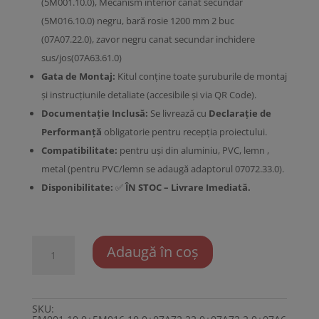
(5M001.10.0), Mecanism interior canat secundar
(5M016.10.0) negru, bară rosie 1200 mm 2 buc
(07A07.22.0), zavor negru canat secundar inchidere
sus/jos(07A63.61.0)
Gata de Montaj:
Kitul conține toate șuruburile de montaj
și instrucțiunile detaliate (accesibile și via QR Code).
Documentație Inclusă:
Se livrează cu
Declarație de
Performanță
obligatorie pentru recepția proiectului.
Compatibilitate:
pentru uși din aluminiu, PVC, lemn ,
metal (pentru PVC/lemn se adaugă adaptorul 07072.33.0).
Disponibilitate:
✅
ÎN STOC – Livrare Imediată.
Cantitate
Adaugă în coș
KIT
bara
antipanica
CISA
Alpha
usi
SKU:
2