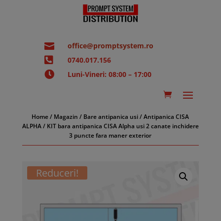

office@promptsystem.ro

0740.017.156

Luni-Vineri: 08:00 – 17:00
Home
/
Magazin
/
Bare antipanica usi
/
Antipanica CISA
ALPHA
/ KIT bara antipanica CISA Alpha usi 2 canate inchidere
3 puncte fara maner exterior
Reduceri!